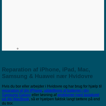
Reparation af iPhone, iPad, Mac,
Samsung & Huawei nær Hvidovre
Hvis du bor eller arbejder i Hvidovre og har brug for hjælp til
reparation af din iPhone
,
udskiftning af batteriet i din
Samsung Galaxy
eller løsning af
problemer med tastaturet
på din MacBook
, så er hjælpen faktisk langt tættere på end
du tror.