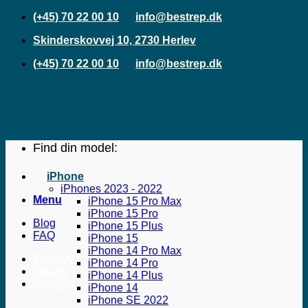
Fortsæt
(+45) 70 22 00 10
info@bestrep.dk
til
Skinderskovvej 10, 2730 Herlev
indhold
(+45) 70 22 00 10
info@bestrep.dk
Find din model:
iPhone
iPhones 2023 - 2022
Menu
iPhone 15 Pro Max
iPhone 15 Pro
Blog
iPhone 15 Plus
FAQ
iPhone 15
iPhone 14 Pro Max
Erhverv
iPhone 14 Pro
Om os
iPhone 14 Plus
Kontakt
iPhone 14
iPhone SE 2022