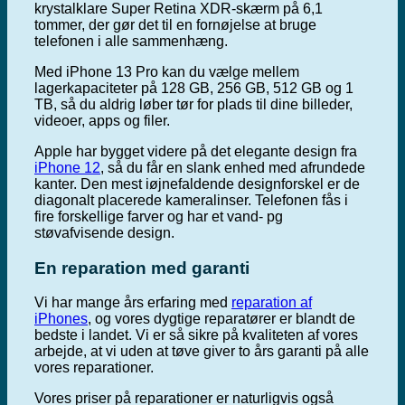
krystalklare Super Retina XDR-skærm på 6,1
tommer, der gør det til en fornøjelse at bruge
telefonen i alle sammenhæng.
Med iPhone 13 Pro kan du vælge mellem
lagerkapaciteter på 128 GB, 256 GB, 512 GB og 1
TB, så du aldrig løber tør for plads til dine billeder,
videoer, apps og filer.
Apple har bygget videre på det elegante design fra
iPhone 12
, så du får en slank enhed med afrundede
kanter. Den mest iøjnefaldende designforskel er de
diagonalt placerede kameralinser. Telefonen fås i
fire forskellige farver og har et vand- pg
støvafvisende design.
En reparation med garanti
Vi har mange års erfaring med
reparation af
iPhones
, og vores dygtige reparatører er blandt de
bedste i landet. Vi er så sikre på kvaliteten af vores
arbejde, at vi uden at tøve giver to års garanti på alle
vores reparationer.
Vores priser på reparationer er naturligvis også