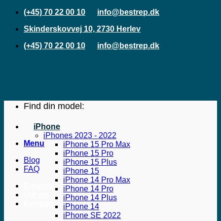
Fortsæt
(+45) 70 22 00 10
info@bestrep.dk
til
Skinderskovvej 10, 2730 Herlev
indhold
(+45) 70 22 00 10
info@bestrep.dk
Find din model:
iPhone
iPhones 2023 - 2022
Menu
iPhone 15 Pro Max
iPhone 15 Pro
Blog
iPhone 15 Plus
FAQ
iPhone 15
iPhone 14 Pro Max
Erhverv
iPhone 14 Pro
Om os
iPhone 14 Plus
Kontakt
iPhone 14
iPhone SE 2022