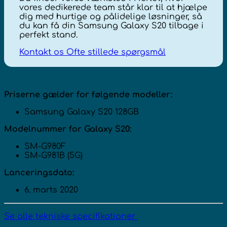
vores dedikerede team står klar til at hjælpe
dig med hurtige og pålidelige løsninger, så
du kan få din Samsung Galaxy S20 tilbage i
perfekt stand.
Kontakt os
Ofte stillede spørgsmål
Priserne gælder for følgende modeller:
Samsung Galaxy S20 128GB
Modelnummer for Galaxy S20:
SM-G980F
SM-G981B (5G)
Lanceringsdato:
6. marts 2020
Se alle tekniske specifikationer