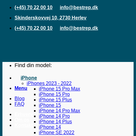
Fortsæt
(+45) 70 22 00 10
info@bestrep.dk
til
Skinderskovvej 10, 2730 Herlev
indhold
(+45) 70 22 00 10
info@bestrep.dk
Find din model:
iPhone
iPhones 2023 - 2022
Menu
iPhone 15 Pro Max
iPhone 15 Pro
Blog
iPhone 15 Plus
FAQ
iPhone 15
iPhone 14 Pro Max
Erhverv
iPhone 14 Pro
Om os
iPhone 14 Plus
Kontakt
iPhone 14
iPhone SE 2022