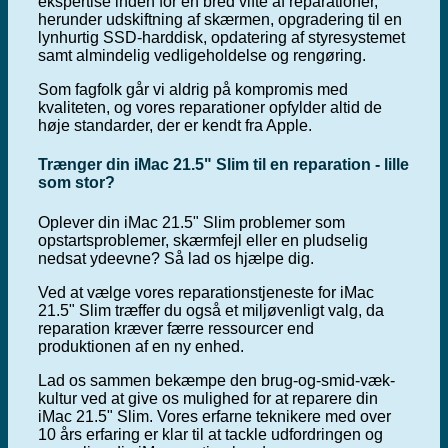
ekspertise inden for en bred vifte af reparationer,
herunder udskiftning af skærmen, opgradering til en
lynhurtig SSD-harddisk, opdatering af styresystemet
samt almindelig vedligeholdelse og rengøring.
Som fagfolk går vi aldrig på kompromis med
kvaliteten, og vores reparationer opfylder altid de
høje standarder, der er kendt fra Apple.
Trænger din iMac 21.5" Slim til en reparation - lille
som stor?
Oplever din iMac 21.5" Slim problemer som
opstartsproblemer, skærmfejl eller en pludselig
nedsat ydeevne? Så lad os hjælpe dig.
Ved at vælge vores reparationstjeneste for iMac
21.5" Slim træffer du også et miljøvenligt valg, da
reparation kræver færre ressourcer end
produktionen af en ny enhed.
Lad os sammen bekæmpe den brug-og-smid-væk-
kultur ved at give os mulighed for at reparere din
iMac 21.5" Slim. Vores erfarne teknikere med over
10 års erfaring er klar til at tackle udfordringen og