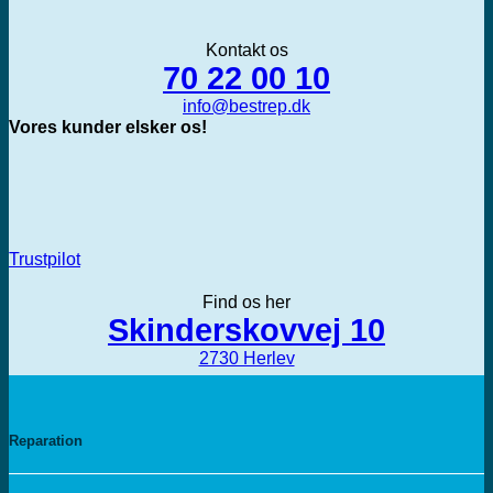
Kontakt os
70 22 00 10
info@bestrep.dk
Vores kunder elsker os!
Trustpilot
Find os her
Skinderskovvej 10
2730 Herlev
Reparation