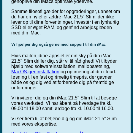
genoplive din iMacs optimale ydeevne.
Samme filosofi gælder for opgraderinger, uanset om
du har en ny eller ældre iMac 21.5" Slim, der ikke
lever op til dine forventninger. Investér i en lynhurtig
SSD eller øget RAM, og genfind arbejdsglæden
med din iMac.
Vi hjælper dig også gerne med support til din iMac
Hvis mailen, dine apps eller din sky på din iMac
21.5" Slim driller dig, står vi til rådighed! Vi tilbyder
hjælp med softwareinstallation, mailopsætning,
MacOS-geninstallation
og optimering af din cloud-
løsning til en fast og rimelig timepris, der gavner
både os og dig ved at forberede dig på fremtidige
udfordringer.
Vi inviterer dig og din iMac 21.5" Slim til at besøge
vores værksted. Vi har åbent på hverdage fra kl.
09.00 til 18.00 samt lørdage fra kl. 10.00 til 16.00.
Vi ser frem til at betjene dig og din iMac 21.5" Slim
med vores ekspertise.