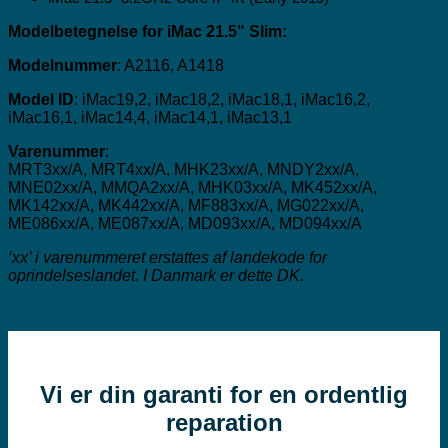
Modelbetegnelse for iMac 21.5" Slim:
Modelnummer
: A2116, A1418
Model ID
: iMac19,2, iMac18,2, iMac18,1, iMac16,2,
iMac16,1, iMac14,4, iMac14,1, iMac13,1
Varenummer
:
MRT3xx/A, MRT4xx/A, MHK23xx/A, MNDY2xx/A,
MNE02xx/A, MMQA2xx/A, MHK03xx/A, MK452xx/A,
MK142xx/A, MK442xx/A, MF883xx/A, MG022xx/A,
ME086xx/A, ME087xx/A, MD093xx/A, MD094xx/A
‘xx’ i varenummeret erstattes af landekode for
oprindelseslandet. I Danmark er dette DK.
Vi er din garanti for en ordentlig
reparation