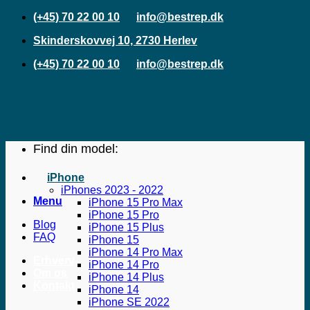
Fortsæt
(+45) 70 22 00 10
info@bestrep.dk
til
Skinderskovvej 10, 2730 Herlev
indhold
(+45) 70 22 00 10
info@bestrep.dk
Find din model:
iPhone
iPhones 2023 - 2022
Menu
iPhone 15 Pro Max
iPhone 15 Pro
Blog
iPhone 15 Plus
FAQ
iPhone 15
iPhone 14 Pro Max
Erhverv
iPhone 14 Pro
Om os
iPhone 14 Plus
Kontakt
iPhone 14
iPhone SE 2022