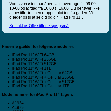
Vores værksted har åbent alle hverdage fra 09.00 til
18-00 og lørdag fra 10.00 til 16.00. Du behøver ikke
at bestille tid, men dropper blot ind fra gaden. Vi
glæder os til at se dig og din iPad Pro 11".
Kontakt os
Ofte stillede spørgsmål
Priserne gælder for følgende modeller:
iPad Pro 11″ WiFi 64GB
iPad Pro 11″ WiFi 256GB
iPad Pro 11″ WiFi 512GB
iPad Pro 11″ WiFi 1TB
iPad Pro 11″ WiFi + Cellular 64GB
iPad Pro 11″ WiFi + Cellular 256GB
iPad Pro 11″ WiFi + Cellular 512GB
iPad Pro 11″ WiFi + Cellular 1TB
Modelnummer for iPad Pro 11" 1. gen:
A1934
A1979