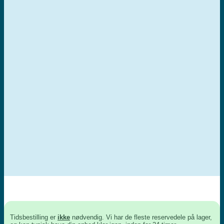
Tidsbestilling er
ikke
nødvendig. Vi har de fleste reservedele på lager,