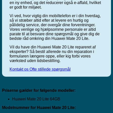
en ny enhed, og det reducerer også e-affald, hvilket
er godt for miljøet.
Vi ved, hvor vigtig din mobiltelefon er i din hverdag,
så vi stræber altid efter at levere en hurtig og
pålidelig service, der overgår dine forventninger.
Vores venlige og hjælpsomme personale er altid
parate til at besvare dine spørgsmål og give dig de
bedste råd omkring din Huawei Mate 20 Lite.
Vil du have din Huawei Mate 20 Lite repareret af
eksperter? Så bestil allerede nu din reparation i
formularen længere oppe, eller kig forbi vores
værksted uden tidsbestilling.
Kontakt os
Ofte stillede spørgsmål
Priserne gælder for følgende modeller:
Huawei Mate 20 Lite 64GB
Modelnummer for Huawei Mate 20 Lite: