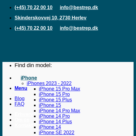
Fortsæt
(+45) 70 22 00 10
info@bestrep.dk
til
Skinderskovvej 10, 2730 Herlev
indhold
(+45) 70 22 00 10
info@bestrep.dk
Find din model:
iPhone
iPhones 2023 - 2022
Menu
iPhone 15 Pro Max
iPhone 15 Pro
Blog
iPhone 15 Plus
FAQ
iPhone 15
iPhone 14 Pro Max
Erhverv
iPhone 14 Pro
Om os
iPhone 14 Plus
Kontakt
iPhone 14
iPhone SE 2022